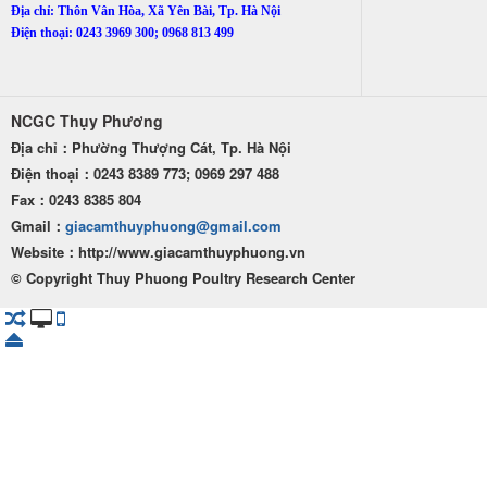
Địa chỉ: Thôn Vân Hòa, Xã Yên Bài, Tp. Hà Nội
Điện thoại: 0243 3969 300; 0968 813 499
NCGC Thụy Phương
Địa chỉ：Phường Thượng Cát, Tp. Hà Nội
Điện thoại：0243 8389 773; 0969 297 488
Fax：0243 8385 804
Gmail：
giacamthuyphuong@gmail.com
Website：http
://www.giacamthuyphuong.vn
© Copyright Thuy Phuong Poultry Research Center