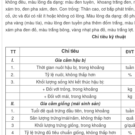
không đều, màu lông đa dạng: màu đen tuyền, khoang trắng đen, m
xám tro, đen pha xám, đen. Con trống: Thân cao, cơ bắp phát triể
cổ, ức và đùi có rất ít hoặc không có lông. Màu lông đa dạng: đỏ p
pha vàng (màu tía), màu lông đen tuyền pha thêm đốm trắng, màu 
xám pha đen đỏ, màu trắng bông, vàng nhạt pha đỏ, màu trắng lợt.
Chỉ tiêu kỹ thuật
Chỉ tiêu
TT
ĐVT
I.
Gia cầm hậu bị
1.
Thời gian nuôi hậu bị, trong khoảng
tuần
2.
Tỷ lệ nuôi, không thấp hơn
%
3.
Khối lượng sống khi kết thúc hậu bị:
+ Đối với trống, trong khoảng
kg
+ Đối với mái, trong khoảng
kg
II.
Gia cầm giống (mái sinh sản)
1.
Tuổi đẻ quả trứng đầu tiên, trong khoảng
tuần
2
Sản lượng trứng/mái/năm, không thấp hơn
quả
3
Khối lượng trứng giống, trong khoảng
g/qu
4
Tỷ lệ trứng đủ tiêu chuẩn giống, không thấp hơn
%