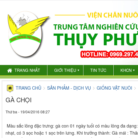
TRANG NHẤT
GIỚI THIỆU
TIN TỨC
KHCN
▼
▼
TRANG CHỦ
SẢN PHẨM - DỊCH VỤ
GIỐNG VẬT NUÔI
GÀ CHỌI
Thứ ba - 19/04/2016 08:27
Màu sắc lông đặc trưng: gà con 01 ngày tuổi có màu lông đa dạng:
nhạt, có 3 sọc hoặc 1 sọc trên lưng. Khi trưởng thành: Gà mái : T