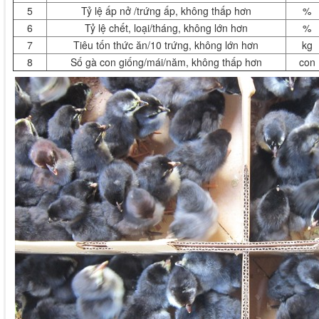
5
Tỷ lệ ấp nở /trứng ấp, không thấp hơn
%
6
Tỷ lệ chết, loại/tháng, không lớn hơn
%
7
Tiêu tốn thức ăn/10 trứng, không lớn hơn
kg
8
Số gà con giống/mái/năm, không thấp hơn
con