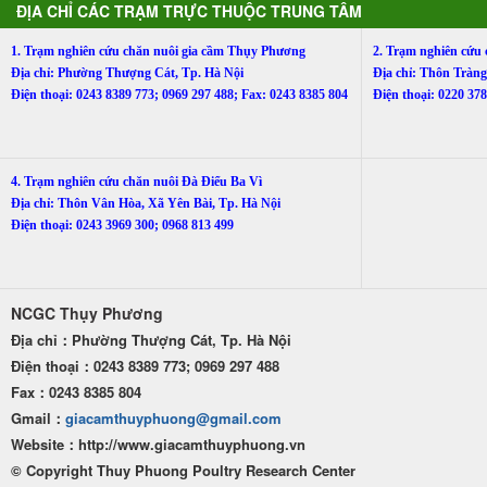
ĐỊA CHỈ CÁC TRẠM TRỰC THUỘC TRUNG TÂM
1. Trạm nghiên cứu chăn nuôi gia cầm Thụy Phương
2. Trạm nghiên cứu
Địa chỉ: Phường Thượng Cát, Tp. Hà Nội
Địa chỉ: Thôn Trà
Điện thoại: 0243 8389 773; 0969 297 488; Fax: 0243 8385 804
Điện thoại: 0220 3
4. Trạm nghiên cứu chăn nuôi Đà Điểu Ba Vì
Địa chỉ: Thôn Vân Hòa, Xã Yên Bài, Tp. Hà Nội
Điện thoại: 0243 3969 300; 0968 813 499
NCGC Thụy Phương
Địa chỉ：Phường Thượng Cát, Tp. Hà Nội
Điện thoại：0243 8389 773; 0969 297 488
Fax：0243 8385 804
Gmail：
giacamthuyphuong@gmail.com
Website：http
://www.giacamthuyphuong.vn
© Copyright Thuy Phuong Poultry Research Center