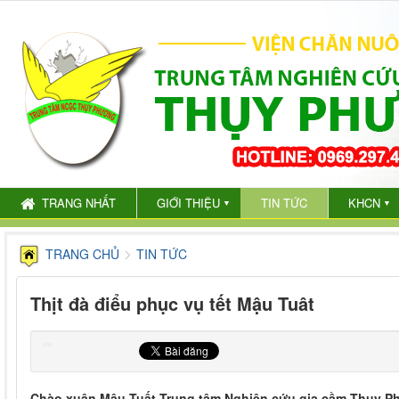
TRANG NHẤT
GIỚI THIỆU
TIN TỨC
KHCN
▼
▼
TRANG CHỦ
TIN TỨC
Thịt đà điểu phục vụ tết Mậu Tuât
Chào xuân Mậu Tuất Trung tâm Nghiên cứu gia cầm Thụy 