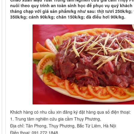
nuôi theo quy trình an toàn sinh học để phục vụ quý khách
tháng chạp với giá sản phẩm/kg như sau: thịt tươi 250k/kg; 
350k/kg; cánh 90k/kg; chân 150k/kg; đà điểu hơi 90k/kg.
Khách hàng có nhu cầu xin đăng ký đặt hàng qua số điện thoại:
1. Trung tâm nghiên cứu gia cầm Thụy Phương,
Địa chỉ: Tân Phong, Thụy Phương, Bắc Từ Liêm, Hà Nội
Điện thoại: 091.272.1848