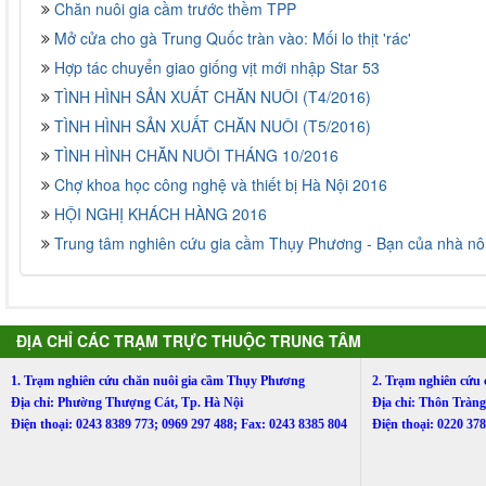
Chăn nuôi gia cầm trước thềm TPP
Mở cửa cho gà Trung Quốc tràn vào: Mối lo thịt 'rác'
Hợp tác chuyển giao giống vịt mới nhập Star 53
TÌNH HÌNH SẢN XUẤT CHĂN NUÔI (T4/2016)
TÌNH HÌNH SẢN XUẤT CHĂN NUÔI (T5/2016)
TÌNH HÌNH CHĂN NUÔI THÁNG 10/2016
Chợ khoa học công nghệ và thiết bị Hà Nội 2016
HỘI NGHỊ KHÁCH HÀNG 2016
Trung tâm nghiên cứu gia cầm Thụy Phương - Bạn của nhà n
ĐỊA CHỈ CÁC TRẠM TRỰC THUỘC TRUNG TÂM
1. Trạm nghiên cứu chăn nuôi gia cầm Thụy Phương
2. Trạm nghiên cứu
Địa chỉ: Phường Thượng Cát, Tp. Hà Nội
Địa chỉ: Thôn Trà
Điện thoại: 0243 8389 773; 0969 297 488; Fax: 0243 8385 804
Điện thoại: 0220 3