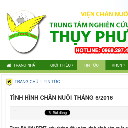
TRANG NHẤT
GIỚI THIỆU
TIN TỨC
KHCN
▼
▼
TRANG CHỦ
TIN TỨC
TÌNH HÌNH CHĂN NUÔI THÁNG 6/2016
Theo Bộ NN&PTNT, sáu tháng đầu năm, tình hình sản xuất 