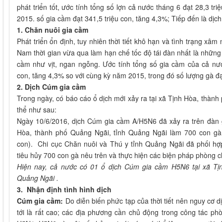
phát triển tốt, ước tính tổng số lợn cả nước tháng 6 đạt 28,3 tr
2015. số gia cầm đạt 341,5 triệu con, tăng 4,3%; Tiếp đến là dịch
1. Chăn nuôi gia cầm
Phát triển ổn định, tuy nhiên thời tiết khô hạn và tình trạng xâ
Nam thời gian vừa qua làm hạn chế tốc độ tái đàn nhất là những
cầm như vịt, ngan ngỗng. Ước tính tổng số gia cầm của cả nư
con, tăng 4,3% so với cùng kỳ năm 2015, trong đó số lượng gà đạ
2.
Dịc
h Cúm gia cầm
Trong ngày, có báo cáo ổ dịch mới xảy ra tại xã Tịnh Hòa, thàn
thể như sau:
Ngày 10/6/2016, dịch Cúm gia cầm A/H5N6 đã xảy ra trên đàn g
Hòa, thành phố Quảng Ngãi, tỉnh Quảng Ngãi làm 700 con gà
con). Chi cục Chăn nuôi và Thú y tỉnh Quảng Ngãi đã phối hợ
tiêu hủy 700 con gà nêu trên và thực hiện các biện pháp phòng c
Hiện nay, cả nước có 01 ổ dịch Cúm gia cầm H5N6 tại xã Tị
Quảng Ngãi .
3.
Nhận định tình hình dịch
Cúm gia cầm:
Do diễn biến phức tạp của thời tiết nên nguy cơ dịc
tới là rất cao; các địa phương cần chủ động trong công tác p