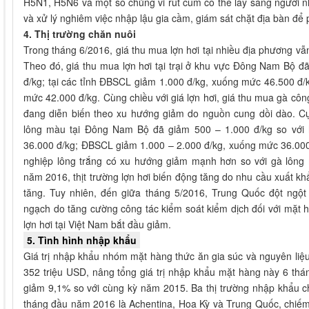
H5N1, H5N6 và một số chủng vi rút cúm có thể lây sang người n
và xử lý nghiêm việc nhập lậu gia cầm, giám sát chặt địa bàn để ph
4. Thị trường chăn nuôi
Trong tháng 6/2016, giá thu mua lợn hơi tại nhiều địa phương v
Theo đó, giá thu mua lợn hơi tại trại ở khu vực Đông Nam Bộ 
đ/kg; tại các tỉnh ĐBSCL giảm 1.000 đ/kg, xuống mức 46.500 đ
mức 42.000 đ/kg. Cùng chiều với giá lợn hơi, giá thu mua gà cô
đang diễn biến theo xu hướng giảm do nguồn cung dồi dào. Cụ
lông màu tại Đông Nam Bộ đã giảm 500 – 1.000 đ/kg so với 
36.000 đ/kg; ĐBSCL giảm 1.000 – 2.000 đ/kg, xuống mức 36.000
nghiệp lông trắng có xu hướng giảm mạnh hơn so với gà lông 
năm 2016, thịt trường lợn hơi biến động tăng do nhu cầu xuất k
tăng. Tuy nhiên, đến giữa tháng 5/2016, Trung Quốc đột ngột
ngạch do tăng cường công tác kiểm soát kiểm dịch đối với mặt h
lợn hơi tại Việt Nam bắt đầu giảm.
5. Tình hình nhập khẩu
Giá trị nhập khẩu nhóm mặt hàng thức ăn gia súc và nguyên liệu
352 triệu USD, nâng tổng giá trị nhập khẩu mặt hàng này 6 th
giảm 9,1% so với cùng kỳ năm 2015. Ba thị trường nhập khẩu 
tháng đầu năm 2016 là Achentina, Hoa Kỳ và Trung Quốc, chiếm 