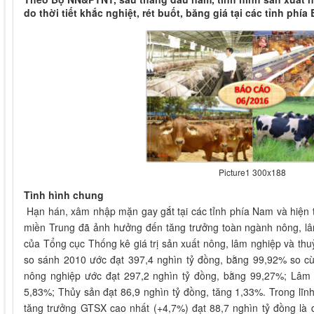
do thời tiết khắc nghiệt, rét buốt, băng giá tại các tỉnh phía 
Picture1 300x188
Tình hình chung
Hạn hán, xâm nhập mặn gay gắt tại các tỉnh phía Nam và hiện t
miền Trung đã ảnh hưởng đến tăng trưởng toàn ngành nông, lâ
của Tổng cục Thống kê giá trị sản xuất nông, lâm nghiệp và th
so sánh 2010 ước đạt 397,4 nghìn tỷ đồng, bằng 99,92% so cù
nông nghiệp ước đạt 297,2 nghìn tỷ đồng, bằng 99,27%; Lâm n
5,83%; Thủy sản đạt 86,9 nghìn tỷ đồng, tăng 1,33%. Trong lĩ
tăng trưởng GTSX cao nhất (+4,7%) đạt 88,7 nghìn tỷ đồng là 