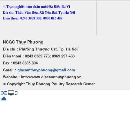
4. Trạm nghiên cứu chăn nuôi Đà Điểu Ba Vì
Địa chỉ: Thôn Vân Hòa, Xã Yên Bài, Tp. Hà Nội
Điện thoại: 0243 3969 300; 0968 813 499
NCGC Thụy Phương
Địa chỉ：Phường Thượng Cát, Tp. Hà Nội
Điện thoại：0243 8389 773; 0969 297 488
Fax：0243 8385 804
Gmail：
giacamthuyphuong@gmail.com
Website：http
://www.giacamthuyphuong.vn
© Copyright Thuy Phuong Poultry Research Center