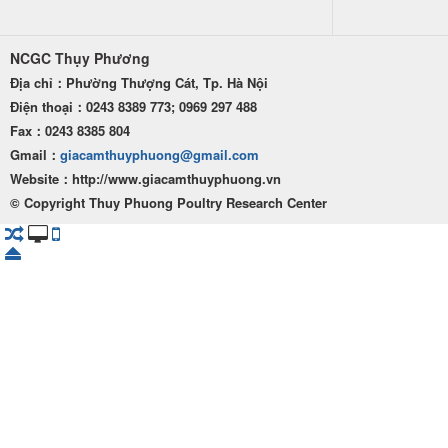
NCGC Thụy Phương
Địa chỉ：Phường Thượng Cát, Tp. Hà Nội
Điện thoại：0243 8389 773; 0969 297 488
Fax：0243 8385 804
Gmail：
giacamthuyphuong@gmail.com
Website：http
://www.giacamthuyphuong.vn
© Copyright Thuy Phuong Poultry Research Center