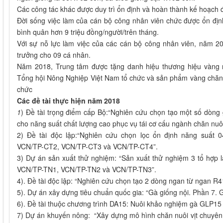
Các công tác khác được duy trì ổn định và hoàn thành kế hoạch 
Đời sống việc làm của cán bộ công nhân viên chức được ổn địn
bình quân hơn 9 triệu đồng/người/trên tháng.
Với sự nỗ lực làm việc của các cán bộ công nhân viên, năm
trưởng cho 09 cá nhân.
Năm 2018, Trung tâm được tặng danh hiệu thương hiệu vàng
Tổng hội Nông Nghiệp Việt Nam tổ chức và sản phẩm vàng chăn 
chức
Các đề tài thực hiện năm 2018
1
) Đề tài trọng điểm cấp Bộ:“Nghiên cứu chọn tạo một số dòng
cho năng suất chất lượng cao phục vụ tái cơ cấu ngành chăn nuôi
2) Đề tài độc lập:“Nghiên cứu chọn lọc ổn định năng suất 0
VCN/TP-CT2, VCN/TP-CT3 và VCN/TP-CT4”.
3) Dự án sản xuất thử nghiệm: “Sản xuất thử nghiệm 3 tổ hợp 
VCN/TP-TN1, VCN/TP-TN2 và VCN/TP-TN3”.
4). Đề tài độc lập: “Nghiên cứu chọn tạo 2 dòng ngan từ ngan R4
5). Dự án xây dựng tiêu chuẩn quốc gia: “Gà giống nội. Phần 7. G
6). Đề tài thuộc chương trình DA15: Nuôi khảo nghiệm gà GLP15
7) Dự án khuyến nông: “Xây dựng mô hình chăn nuôi vịt chuyên t