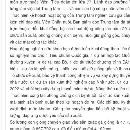
môn trực thuộc Viện; Tiểu đoàn tên lửa 77; Lãnh đạo phường 
từng làm việc tại Trung tâm ……và các cán bộ công nhân viên củ
Thực hiện kế hoạch hoạt động của Trung tâm nghiên cứu gia c
kiến chỉ đạo của Viện Chăn nuôi. Ban giám đốc Trung tâm đã tậ
trực thuộc triển khai đồng bộ các hoạt động công tác năm 20
chức sản xuất, phòng chống dịch bệnh, nuôi giữ giống gốc, chuy
và các mặt công tác khác.
Hoạt động nghiên cứu khoa học được triển khai đúng theo tiến 
sơ nghiệm thu cho 1 Tiêu chuẩn Quốc gia, 1 dự án hợp tác Quốc 
thường xuyên, 4 đề tài cấp Bộ, 1 đề tài thuộc chương trình DA1
hiện 1 dự án khuyến nông, nhiệm vụ nuôi giữ giống gốc và thích 
Tổ chức đề xuất, bảo vệ thành công nhiệm vụ và xây dựng thuyết
nhà nước, 01 dự án sản xuất thử nghiệm cấp Nhà nước, 01 dự 
2022 và phối hợp xây dựng thuyết minh dự án Nông thôn miền nú
Thực hiện công tác phòng chống dịch bệnh tốt, tổ chức sản xu
mái sinh sản bình quân theo kế hoạch đề ra. Các chỉ tiêu kỹ 
vượt định mức khoán. Công tác chuyển giao tiến bộ kỹ thuật 
lượng, đáp ứng được yêu cầu sản xuất.
Số lượng con giống chuyển giao vào sản xuất: gà giống là 4.170
ngan giống là 867.702 con, đà điểu giống đạt 4.192 con.