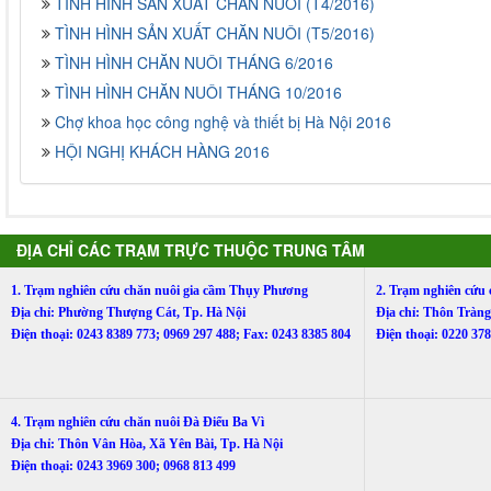
TÌNH HÌNH SẢN XUẤT CHĂN NUÔI (T4/2016)
TÌNH HÌNH SẢN XUẤT CHĂN NUÔI (T5/2016)
TÌNH HÌNH CHĂN NUÔI THÁNG 6/2016
TÌNH HÌNH CHĂN NUÔI THÁNG 10/2016
Chợ khoa học công nghệ và thiết bị Hà Nội 2016
HỘI NGHỊ KHÁCH HÀNG 2016
ĐỊA CHỈ CÁC TRẠM TRỰC THUỘC TRUNG TÂM
1. Trạm nghiên cứu chăn nuôi gia cầm Thụy Phương
2. Trạm nghiên cứu
Địa chỉ: Phường Thượng Cát, Tp. Hà Nội
Địa chỉ: Thôn Trà
Điện thoại: 0243 8389 773; 0969 297 488; Fax: 0243 8385 804
Điện thoại: 0220 3
4. Trạm nghiên cứu chăn nuôi Đà Điểu Ba Vì
Địa chỉ: Thôn Vân Hòa, Xã Yên Bài, Tp. Hà Nội
Điện thoại: 0243 3969 300; 0968 813 499