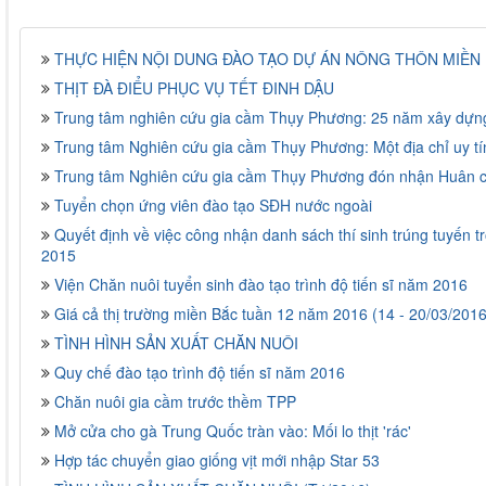
THỰC HIỆN NỘI DUNG ĐÀO TẠO DỰ ÁN NÔNG THÔN MIỀN N
THỊT ĐÀ ĐIỂU PHỤC VỤ TẾT ĐINH DẬU
Trung tâm nghiên cứu gia cầm Thụy Phương: 25 năm xây dựng
Trung tâm Nghiên cứu gia cầm Thụy Phương: Một địa chỉ uy tí
Trung tâm Nghiên cứu gia cầm Thụy Phương đón nhận Huân 
Tuyển chọn ứng viên đào tạo SĐH nước ngoài
Quyết định về việc công nhận danh sách thí sinh trúng tuyến t
2015
Viện Chăn nuôi tuyển sinh đào tạo trình độ tiến sĩ năm 2016
Giá cả thị trường miền Bắc tuần 12 năm 2016 (14 - 20/03/2016
TÌNH HÌNH SẢN XUẤT CHĂN NUÔI
Quy chế đào tạo trình độ tiến sĩ năm 2016
Chăn nuôi gia cầm trước thềm TPP
Mở cửa cho gà Trung Quốc tràn vào: Mối lo thịt 'rác'
Hợp tác chuyển giao giống vịt mới nhập Star 53