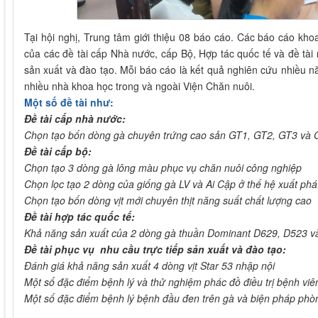
Tại hội nghị, Trung tâm giới thiệu 08 báo cáo. Các báo cáo kh
của các đề tài cấp Nhà nước, cấp Bộ, Hợp tác quốc tế và đề tài
sản xuất và đào tạo. Mỗi báo cáo là kết quả nghiên cứu nhiều 
nhiều nhà khoa học trong và ngoài Viện Chăn nuôi.
Một số đề tài như:
Đề tài cấp nhà nước:
Chọn tạo bốn dòng gà chuyên trứng cao sản GT1, GT2, GT3 và 
Đề tài cấp bộ:
Chọn tạo 3 dòng gà lông màu phục vụ chăn nuôi công nghiệp
Chọn lọc tạo 2 dòng của giống gà LV và Ai Cập ở thế hệ xuất phá
Chọn tạo bốn dòng vịt mới chuyên thịt năng suất chất lượng cao
Đề tài hợp tác quốc tế:
Khả năng sản xuất của 2 dòng gà thuần Dominant D629, D523 và
Đề tài phục vụ nhu cầu trực tiếp sản xuất và đào tạo:
Đánh giá khả năng sản xuất 4 dòng vịt Star 53 nhập nội
Một số đặc điểm bệnh lý và thử nghiệm phác đồ điều trị bệnh viêm
Một số đặc điểm bệnh lý bệnh đầu đen trên gà và biện pháp phòn