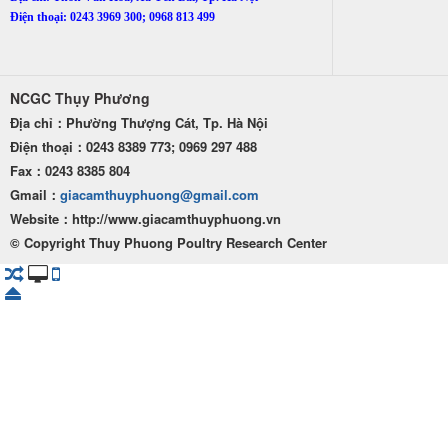
Điện thoại: 0243 3969 300; 0968 813 499
NCGC Thụy Phương
Địa chỉ：Phường Thượng Cát, Tp. Hà Nội
Điện thoại：0243 8389 773; 0969 297 488
Fax：0243 8385 804
Gmail：
giacamthuyphuong@gmail.com
Website：http
://www.giacamthuyphuong.vn
© Copyright Thuy Phuong Poultry Research Center