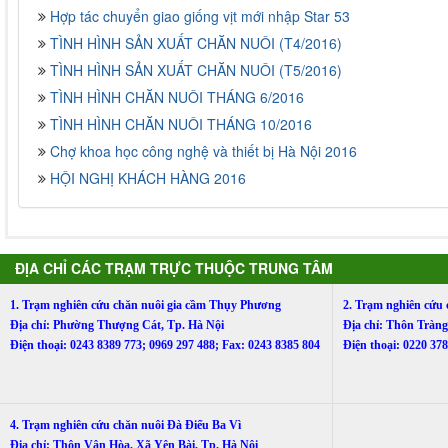
Hợp tác chuyển giao giống vịt mới nhập Star 53
TÌNH HÌNH SẢN XUẤT CHĂN NUÔI (T4/2016)
TÌNH HÌNH SẢN XUẤT CHĂN NUÔI (T5/2016)
TÌNH HÌNH CHĂN NUÔI THÁNG 6/2016
TÌNH HÌNH CHĂN NUÔI THÁNG 10/2016
Chợ khoa học công nghệ và thiết bị Hà Nội 2016
HỘI NGHỊ KHÁCH HÀNG 2016
ĐỊA CHỈ CÁC TRẠM TRỰC THUỘC TRUNG TÂM
1. Trạm nghiên cứu chăn nuôi gia cầm Thụy Phương
2. Trạm nghiên cứu
Địa chỉ: Phường Thượng Cát, Tp. Hà Nội
Địa chỉ: Thôn Trà
Điện thoại: 0243 8389 773; 0969 297 488; Fax: 0243 8385 804
Điện thoại: 0220 3
4. Trạm nghiên cứu chăn nuôi Đà Điểu Ba Vì
Địa chỉ: Thôn Vân Hòa, Xã Yên Bài, Tp. Hà Nội