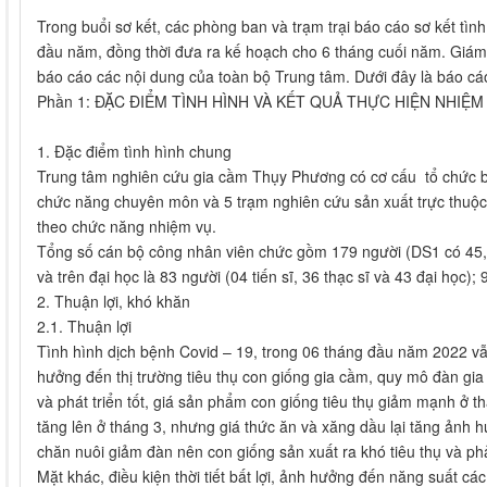
Trong buổi sơ kết, các phòng ban và trạm trại báo cáo sơ kết tìn
đầu năm, đồng thời đưa ra kế hoạch cho 6 tháng cuối năm. Gi
báo cáo các nội dung của toàn bộ Trung tâm. Dưới đây là báo cá
Phần 1: ĐẶC ĐIỂM TÌNH HÌNH VÀ KẾT QUẢ THỰC HIỆN NHIỆ
1. Đặc điểm tình hình chung
Trung tâm nghiên cứu gia cầm Thụy Phương có cơ cấu tổ chức 
chức năng chuyên môn và 5 trạm nghiên cứu sản xuất trực thuộc
theo chức năng nhiệm vụ.
Tổng số cán bộ công nhân viên chức gồm 179 người (DS1 có 45, 
và trên đại học là 83 người (04 tiến sĩ, 36 thạc sĩ và 43 đại học)
2. Thuận lợi, khó khăn
2.1. Thuận lợi
Tình hình dịch bệnh Covid – 19, trong 06 tháng đầu năm 2022 vẫ
hưởng đến thị trường tiêu thụ con giống gia cầm, quy mô đàn gi
và phát triển tốt, giá sản phẩm con giống tiêu thụ giảm mạnh ở 
tăng lên ở tháng 3, nhưng giá thức ăn và xăng dầu lại tăng ảnh
chăn nuôi giảm đàn nên con giống sản xuất ra khó tiêu thụ và phả
Mặt khác, điều kiện thời tiết bất lợi, ảnh hưởng đến năng suất các