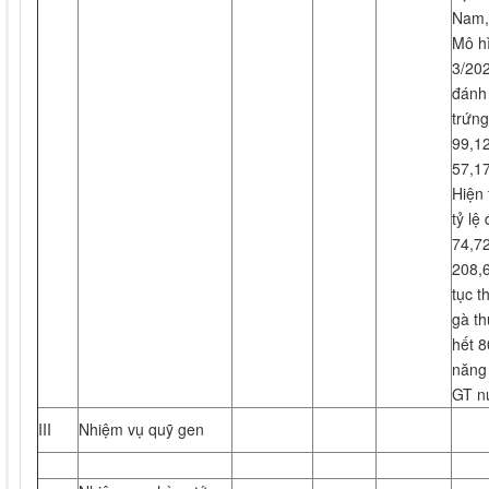
Nam,
Mô hì
3/202
đánh
trứng
99,12
57,1
Hiện 
tỷ lệ
74,72
208,6
tục t
gà t
hết 8
năng
GT nu
III
Nhiệm vụ quỹ gen