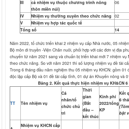
III
cả nhiệm vụ thuộc chương trình nông
06
thôn miền núi)
IV
Nhiệm vụ thường xuyên theo chức năng
02
V
Nhiệm vụ hợp tác quốc tế
Tổng số
14
Năm 2022, tổ chức triển khai 2 nhiệm vụ cấp Nhà nước, 05 nhiệm 
Bộ môn di truyền -Viện Chăn nuôi, phối hợp với các đơn vị địa 
chuyển từ năm 2021 sang và chuẩn bị triển khai mới 7 nhiệm v
theo chức năng. So với năm 2021 thì số lượng nhiệm vụ đề tài cấ
Trong 6 tháng đầu năm nghiệm thu 05 nhiệm vụ KHCN: gồm 01 đề 
độc lập cấp Bộ và 01 đề tài cấp tỉnh, 01 dự án Khuyến nông và 
Bảng 2
.
Kết quả thực hiện
nhiệm vụ KH&CN
6
Thời
Cá
Kết 
gian
Kinh phí
nhân/tổ
6 th
TT
Tên nhiệm vụ
(Bắt
2022/tổng
chức chủ
(
Tóm 
đầu –
KP
trì
bật 
kết thúc
Nhiệm vụ KHCN cấp
A