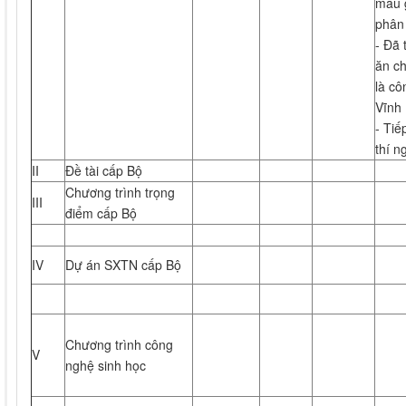
mẫu 
phân 
- Đã 
ăn ch
là c
Vĩnh
- Tiế
thí n
II
Đề tài cấp Bộ
Chương trình trọng
III
điểm cấp Bộ
IV
Dự án SXTN cấp Bộ
Chương trình công
V
nghệ sinh học