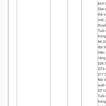
kinh 
Giai 
thể 
mái;
thuyế
Tuổi 
trứng
96,3
đạt 9
Hiện 
năng 
226,
GT3 
217,
Nội d
xuất 
GT12
Tuổi 
trứng