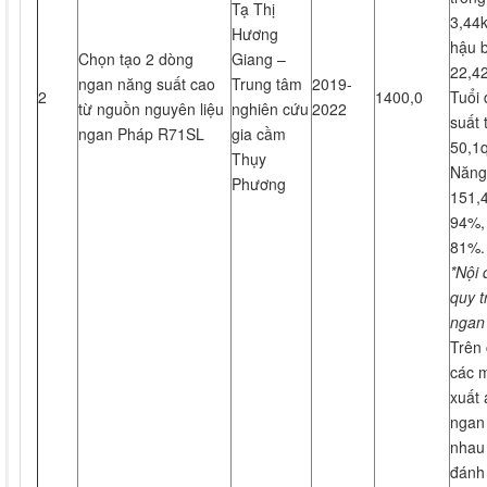
Tạ Thị
3,44k
Hương
hậu b
Chọn tạo 2 dòng
Giang –
22,4
ngan năng suất cao
Trung tâm
2019-
2
1400,0
Tuổi
từ nguồn nguyên liệu
nghiên cứu
2022
suất 
ngan Pháp R71SL
gia cầm
50,1
Thụy
Năng
Phương
151,4
94%, 
81%.
*Nội
quy t
ngan
Trên
các 
xuất 
ngan 
nhau 
đánh