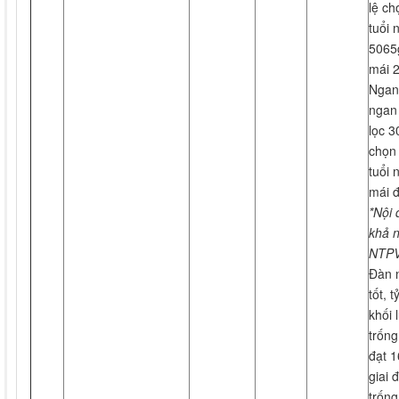
lệ ch
tuổi 
5065g
mái 2
Ngan 
ngan 
lọc 3
chọn 
tuổi 
mái đ
*Nội 
khả 
NTPV
Đàn n
tốt, 
khối 
trốn
đạt 1
giai 
trống