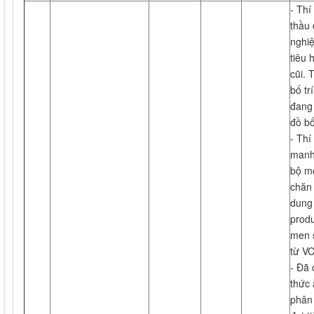
- Thí
thầu 
nghiệ
tiêu
cũi. 
bố tr
đang 
đồ bố
- Thí
manh
bộ m
chăn 
dung
produ
men 
từ V
- Đã
thức 
phân 