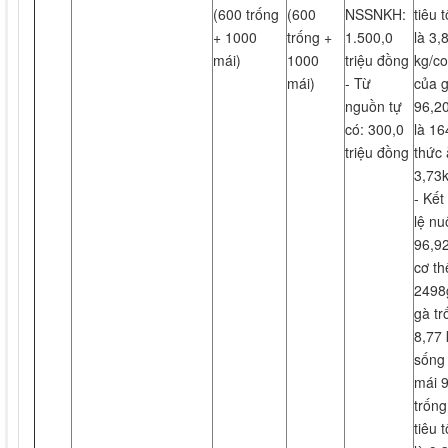
(600 trống
(600
NSSNKH:
tiêu 
+ 1000
trống +
1.500,0
là 3,
mái)
1000
triệu đồng
kg/co
mái)
- Từ
của g
nguồn tự
96,20
có: 300,0
là 16
triệu đồng
thức 
3,73k
- Kết
lệ nu
96,9
cơ th
2498g
gà tr
8,77 
sống 
mái 9
trống
tiêu 