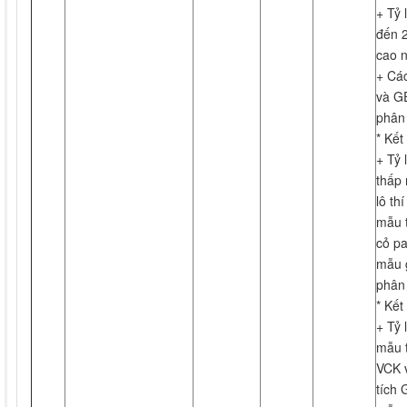
+ Tỷ 
đến 2
cao n
+ Các
và G
phân 
* Kết
+ Tỷ
thấp 
lô th
mẫu t
cỏ pa
mẫu 
phân 
* Kết
+ Tỷ 
mẫu 
VCK 
tích 