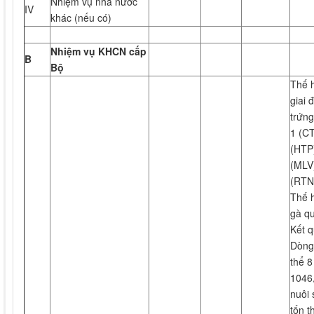
Nhiệm vụ nhà nước
IV
khác (nếu có)
Nhiệm vụ KHCN cấp
B
Bộ
Thế h
giai 
trứng
1 (CT
(HTP
(MLV)
(RTN
Thế 
gà qu
Kết q
Dòng 
thể 8
1046,
nuôi 
tốn t