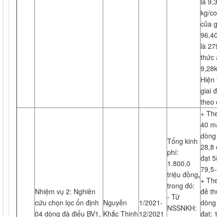
là 9,
kg/co
của g
96,40
là 27
thức 
9,28k
Hiện 
giai 
theo 
+ The
40 má
dòng 
Tổng kinh
28,8 
phí:
đạt 5
1.800,0
79,5
triệu đồng
,
+ Th
trong đó:
Nhiệm vụ 2: Nghiên
đẻ th
- Từ
cứu chọn lọc ổn định
Nguyễn
1/2021-
dòng
NSSNKH:
04 dòng đà điểu BV1,
Khắc Thịnh
12/2021
đạt: 