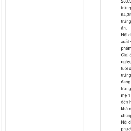
263,3
trứng
94,35
trứng
án.
Nội d
xuất 
phẩm
Giai 
ngày;
tuổi 
trứng
đang 
trứng
mẹ 1,
đến h
khả n
chún
Nội d
phươn