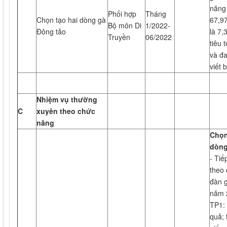
năng 
Phối hợp
Tháng
Chọn tạo hai dòng gà
67,97
Bộ môn Di
1/2022-
Đông tảo
là 7,
Truyền
06/2022
tiêu 
và đa
viết 
Nhiệm vụ thường
C
xuyên theo chức
năng
Chọn
dòng
- Tiế
theo 
đàn 
năm 
TP1:
quả; 