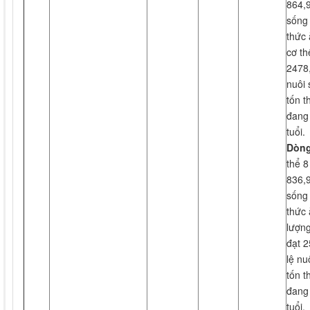
864,9
sống 
thức 
cơ th
2478,
nuôi 
tốn t
đang 
tuổi.
Dòn
thể 8
836,9
sống 
thức 
lượng
đạt 2
lệ nu
tốn t
đang 
tuổi.