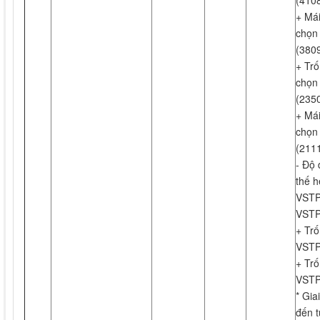
(4108
+ Mái
chọn 
(3809
+ Trố
chọn 
(2350
+ Mái
chọn 
(2111
- Độ 
thế h
VSTP1
VSTP
+ Tr
VSTP
+ Tr
VSTP
* Gia
đến t