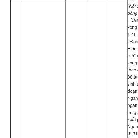
*Nội 
dòng
- Đàn
xong
TP1,
- Đàn
Hiện 
trưởn
xong 
theo 
38 tu
sinh 
đoạn 
Ngan 
ngan 
tăng 
xuất 
Ngan
(9,31