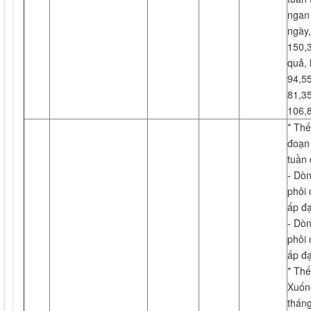
ngan 
ngày,
150,3
quả, 
94,55
81,35
106,8
* Thế
đoạn 
tuần 
- Dòn
phôi 
ấp đ
- Dòn
phôi 
ấp đ
* Thế
Xuống
thán