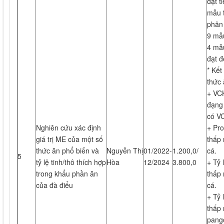
đạt t
mẫu t
phân 
9 mẫu
4 mẫu
đạt đ
* Kết
thức 
+ VC
đạng 
có VC
Nghiên cứu xác định
+ Pro
giá trị ME của một số
thấp 
thức ăn phổ biến và
Nguyễn Thị
01/2022-
1.200,0/
cá.
5
tỷ lệ tinh/thô thích hợp
Hòa
12/2024
3.800,0
+ Tỷ 
trong khẩu phần ăn
thấp 
của đà điểu
cá.
+ Tỷ 
thấp 
pang