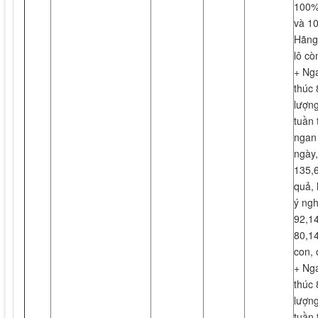
100%
và 1
Hãng 
lô cò
+ Nga
thúc 
lượn
tuần 
ngan 
ngày,
135,6
quả, 
ý ngh
92,14
80,14
con, 
+ Nga
thúc 
lượn
tuần 