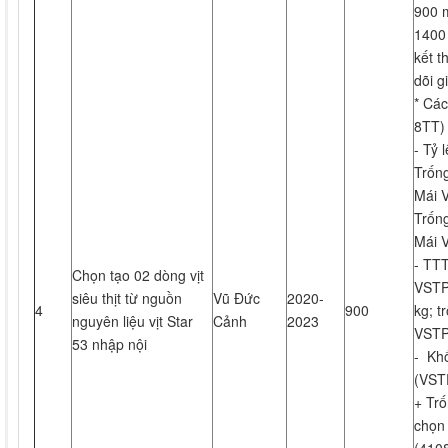
900 
1400 
kết t
dõi g
* Các
8TT) 
- Tỷ 
Trố
Mái 
Trốn
Mái 
- TTT
Chọn tạo 02 dòng vịt
VSTP
siêu thịt từ nguồn
Vũ Đức
2020-
4
900
kg; t
nguyên liệu vịt Star
Cảnh
2023
VSTP
53 nhập nội
- Khố
(VST
+ Trố
chọn 