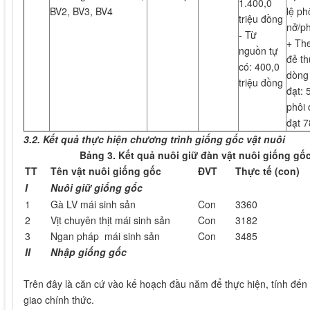
1.400,0
BV2, BV3, BV4
lệ ph
triệu đồng
nở/ph
- Từ
+ Th
nguồn tự
đẻ th
có: 400,0
dòng
triệu đồng
đạt: 
phôi 
đạt 7
3.2. Kết quả thực hiện chương trình giống gốc vật nuôi
Bảng 3.
Kế
t
quả
nuôi giữ
đàn vật nuôi
giống gố
TT
Tên vật nuôi giống gốc
ĐVT
Thực tế
(con)
I
Nuôi giữ giống gốc
1
Gà LV mái sinh sản
Con
3360
2
Vịt chuyên thịt mái sinh sản
Con
3182
3
Ngan pháp mái sinh sản
Con
3485
II
Nhập giống gốc
Trên đây là căn cứ vào kế hoạch đầu năm để thực hiện, tính đến 
giao chính thức.