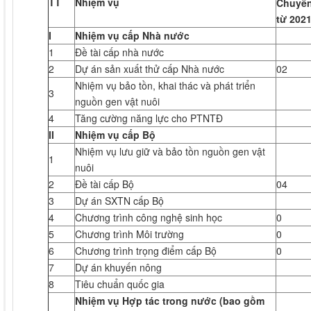
TT
Nhiệm vụ
Chuyển
từ 202
I
Nhiệm vụ cấp Nhà nước
1
Đề tài cấp nhà nước
2
Dự án sản xuất thử cấp Nhà nước
02
Nhiệm vụ bảo tồn, khai thác và phát triển
3
nguồn gen vật nuôi
4
Tăng cường năng lực cho PTNTĐ
II
Nhiệm vụ cấp Bộ
Nhiệm vụ lưu giữ và bảo tồn nguồn gen vật
1
nuôi
2
Đề tài cấp Bộ
04
3
Dự án SXTN cấp Bộ
4
Chương trình công nghệ sinh học
0
5
Chương trình Môi trường
0
6
Chương trình trọng điểm cấp Bộ
0
7
Dự án khuyến nông
8
Tiêu chuẩn quốc gia
Nhiệm vụ Hợp tác
trong nước
(bao gồm