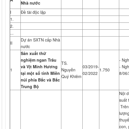
Nhà nước
I
Đề tài độc lập
1.
2.
...
Dự án SXTN cấp Nhà
II
nước
Sản xuất thử
nghiệm ngan Trâu
- Ngh
TS.
và Vịt Minh Hương
03/2019-
- Ng
1
Nguyễn
1.750
tại một số tỉnh Miền
02/2022
8/06
Quý Khiêm
núi phía Bắc và Bắc
Trung Bộ
Nội d
suất 
Trên 
lượng
thuyế
con, 