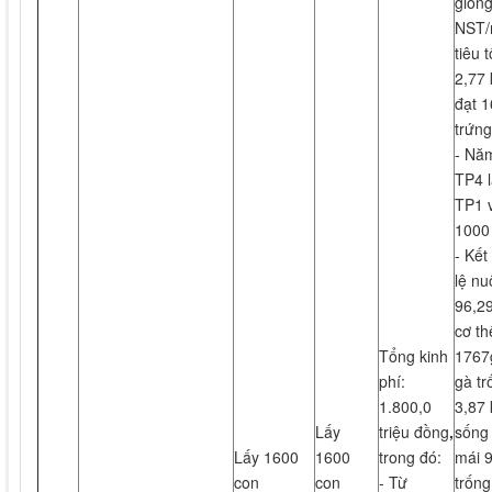
giống
NST/
tiêu 
2,77
đạt 1
trứng
- Nă
TP4 l
TP1 v
1000
- Kết
lệ nu
96,2
cơ th
Tổng kinh
1767g
phí:
gà tr
1.800,0
3,87 
Lấy
triệu đồng
,
sống 
Lấy 1600
1600
trong đó:
mái 9
con
con
- Từ
trống