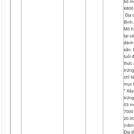
bố mẹ
6800
Địa đ
Bình
Mô hì
tại c
đánh 
sản. 
tuổi 
thức 
trứng
chỉ t
mục t
* Xâ
trứng
03 m
7000 
20.0
(năm
Địa đ