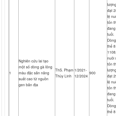
lượng
đạt 2
lệ nu
tốn t
đang 
tuổi.
Dòng 
thể 8
1108,
nuôi 
Nghiên cứu lai tạo
tốn t
một số dòng gà lông
ThS. Phạm
1/2021-
lượng
1
màu đặc sản năng
900
Thùy Linh
12/2024
đạt 2
suất cao từ nguồn
lệ nu
gen bản địa
tốn t
đang 
tuổi.
Dòng 
thể 8