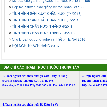
Mở cửa cho gà Trung Quốc tràn vào: Mối lo thịt 'rác'
Hợp tác chuyển giao giống vịt mới nhập Star 53
TÌNH HÌNH SẢN XUẤT CHĂN NUÔI (T4/2016)
TÌNH HÌNH SẢN XUẤT CHĂN NUÔI (T5/2016)
TÌNH HÌNH CHĂN NUÔI THÁNG 6/2016
TÌNH HÌNH CHĂN NUÔI THÁNG 10/2016
Chợ khoa học công nghệ và thiết bị Hà Nội 2016
HỘI NGHỊ KHÁCH HÀNG 2016
ĐỊA CHỈ CÁC TRẠM TRỰC THUỘC TRUNG TÂM
1. Trạm nghiên cứu chăn nuôi gia cầm Thụy Phương
2. Trạm nghiên cứu
Địa chỉ: Phường Thượng Cát, Tp. Hà Nội
Địa chỉ: Thôn Trà
Điện thoại: 0243 8389 773; 0969 297 488; Fax: 0243 8385 804
Điện thoại: 0220 3
4. Trạm nghiên cứu chăn nuôi Đà Điểu Ba Vì