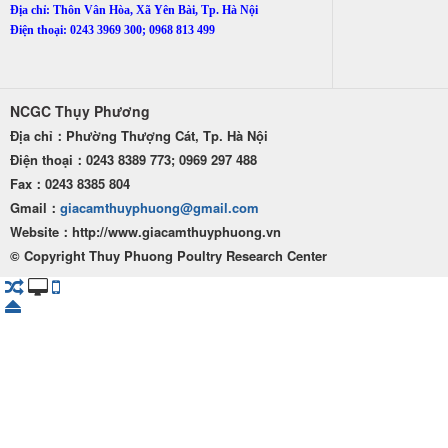
Địa chỉ: Thôn Vân Hòa, Xã Yên Bài, Tp. Hà Nội
Điện thoại: 0243 3969 300; 0968 813 499
NCGC Thụy Phương
Địa chỉ：Phường Thượng Cát, Tp. Hà Nội
Điện thoại：0243 8389 773; 0969 297 488
Fax：0243 8385 804
Gmail：
giacamthuyphuong@gmail.com
Website：http
://www.giacamthuyphuong.vn
© Copyright Thuy Phuong Poultry Research Center