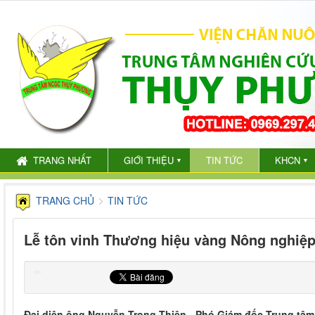
TRANG NHẤT
GIỚI THIỆU
TIN TỨC
KHCN
▼
▼
TRANG CHỦ
TIN TỨC
Lễ tôn vinh Thương hiệu vàng Nông nghiệ
Đại diện ông Nguyễn Trọng Thiện - Phó Giám đốc Trung t