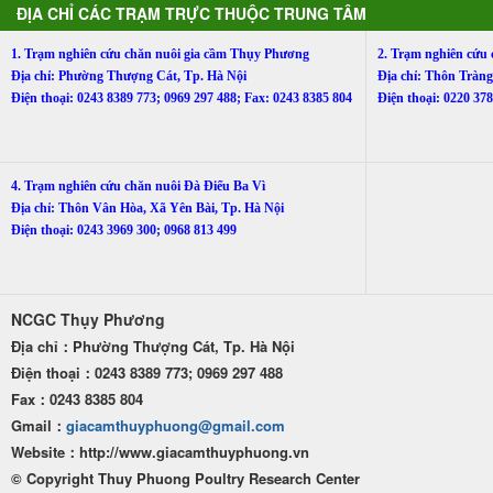
ĐỊA CHỈ CÁC TRẠM TRỰC THUỘC TRUNG TÂM
1. Trạm nghiên cứu chăn nuôi gia cầm Thụy Phương
2. Trạm nghiên cứu
Địa chỉ: Phường Thượng Cát, Tp. Hà Nội
Địa chỉ: Thôn Trà
Điện thoại: 0243 8389 773; 0969 297 488; Fax: 0243 8385 804
Điện thoại: 0220 3
4. Trạm nghiên cứu chăn nuôi Đà Điểu Ba Vì
Địa chỉ: Thôn Vân Hòa, Xã Yên Bài, Tp. Hà Nội
Điện thoại: 0243 3969 300; 0968 813 499
NCGC Thụy Phương
Địa chỉ：Phường Thượng Cát, Tp. Hà Nội
Điện thoại：0243 8389 773; 0969 297 488
Fax：0243 8385 804
Gmail：
giacamthuyphuong@gmail.com
Website：http
://www.giacamthuyphuong.vn
© Copyright Thuy Phuong Poultry Research Center