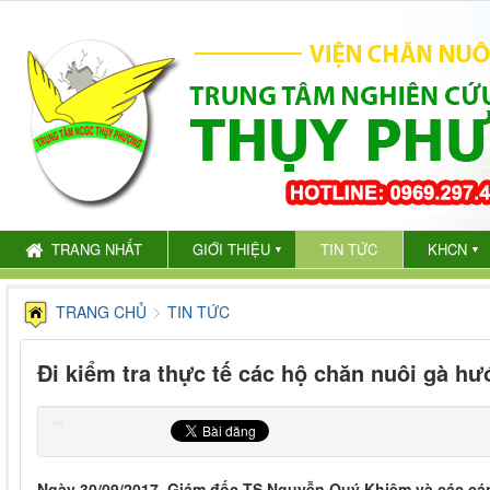
TRANG NHẤT
GIỚI THIỆU
TIN TỨC
KHCN
▼
▼
TRANG CHỦ
TIN TỨC
Đi kiểm tra thực tế các hộ chăn nuôi gà h
Ngày 30/09/2017, Giám đốc TS.Nguyễn Quý Khiêm và các cán