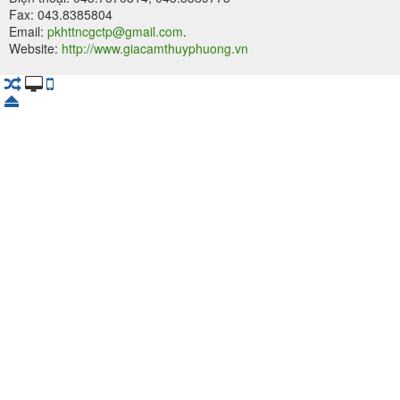
Fax: 043.8385804
Email:
pkhttncgctp@gmail.com
.
Website:
http://www.giacamthuyphuong.vn