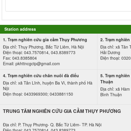
Station address
1. Trạm nghiên cứu gia cầm Thụy Phương
2. Trạm nghiên 
Địa chỉ: Thụy Phương, Bắc Từ Liêm, Hà Nội
Địa chỉ: xã Tân
Điện thoại: 043.7570814, 043.8389773
Hải Dương
Fax: 043.8385804
Điện thoại: 03
Email: pkhttncgctp@gmail.com
4. Trạm nghiên cứu chăn nuôi đà điểu
5. Trạm nghiên
Thuận
Địa chỉ: xã Tản Lĩnh, huyện Ba Vì, thành phố Hà
Nội
Địa chỉ: xã Hà
Điện thoại: 0433969300; 0433881150
Bình Thuận
TRUNG TÂM NGHIÊN CỨU GIA CẦM THỤY PHƯƠNG
Địa chỉ: P. Thụy Phương- Q. Bắc Từ Liêm- TP. Hà Nội
Điện thoại: 043.7570814, 043.8389773