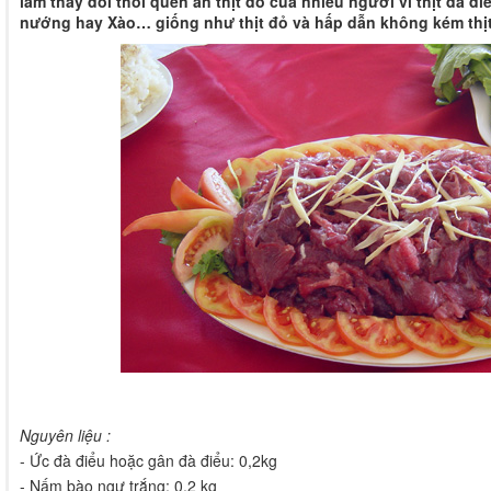
làm thay đổi thói quen ăn thịt đỏ của nhiều người vì thịt đà đi
nướng hay Xào… giống như thịt đỏ và hấp dẫn không kém thị
Nguyên liệu :
- Ức đà điểu hoặc gân đà điểu: 0,2kg
- Nấm bào ngư trắng: 0,2 kg