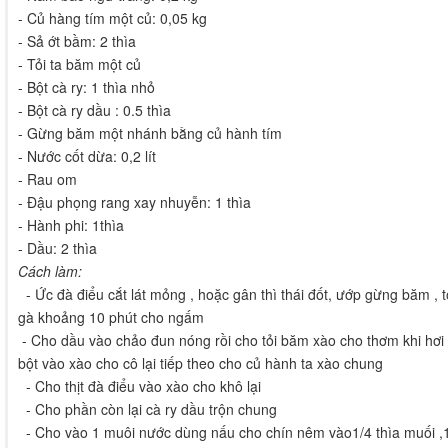
- Củ hàng tím một củ: 0,05 kg
- Sả ớt bầm: 2 thìa
- Tỏi ta băm một củ
- Bột cà ry: 1 thìa nhỏ
- Bột cà ry dầu : 0.5 thìa
- Gừng băm một nhánh bằng củ hành tím
- Nước cốt dừa: 0,2 lít
- Rau om
- Đậu phọng rang xay nhuyễn: 1 thìa
- Hành phi: 1thìa
- Dầu: 2 thìa
Cách làm:
- Ức đà điểu cắt lát mỏng , hoặc gân thì thái đốt, ướp gừng băm , t
gà khoảng 10 phút cho ngấm
- Cho dầu vào chảo đun nóng rồi cho tỏi băm xào cho thơm khi hơi 
bột vào xào cho cô lại tiếp theo cho củ hành ta xào chung
- Cho thịt đà điểu vào xào cho khô lại
- Cho phần còn lại cà ry dầu trộn chung
- Cho vào 1 muôi nước dùng nấu cho chín nêm vào1/4 thìa muối ,1 